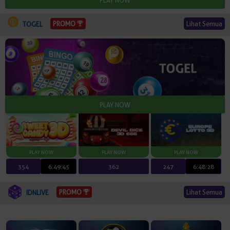
Lihat Semua
PROMO
TOGEL
354
6:49:44
362
247
6:48:27
Lihat Semua
PROMO
IDNLIVE