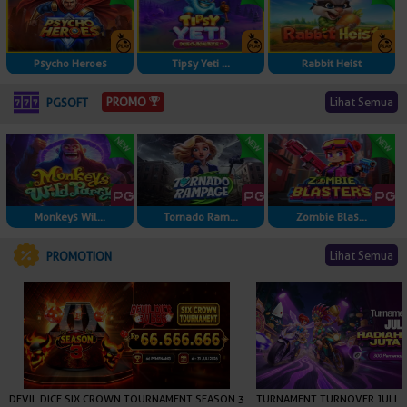
Psycho Heroes
Tipsy Yeti ...
Rabbit Heist
Lihat Semua
PROMO
PGSOFT
Monkeys Wil...
Tornado Ram...
Zombie Blas...
Lihat Semua
PROMOTION
DEVIL DICE SIX CROWN TOURNAMENT SEASON 3
TURNAMENT TURNOVER JULI