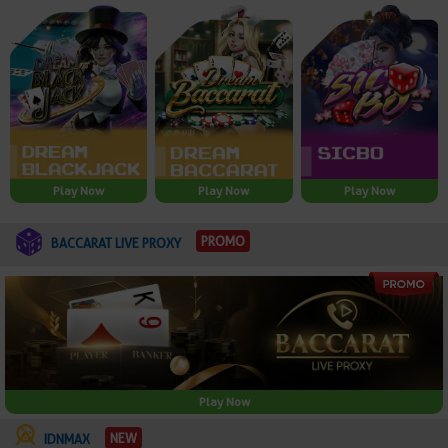
Play Now
Play Now
Play Now
PROMO
BACCARAT LIVE PROXY
Play Now
NEW
IDNMAX