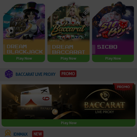
Play Now
Play Now
Play Now
PROMO
BACCARAT LIVE PROXY
Play Now
NEW
IDNMAX