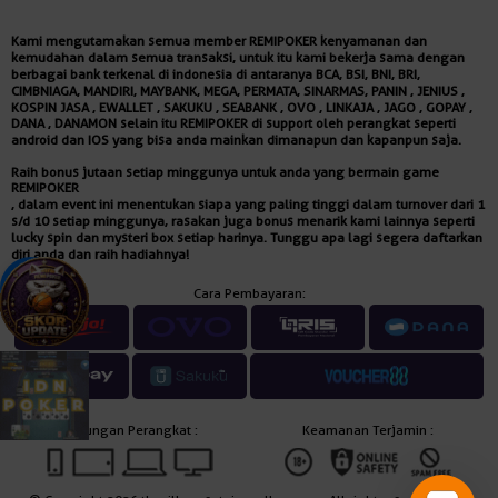
Kami mengutamakan semua member REMIPOKER kenyamanan dan
kemudahan dalam semua transaksi, untuk itu kami bekerja sama dengan
berbagai bank terkenal di indonesia di antaranya BCA, BSI, BNI, BRI,
CIMBNIAGA, MANDIRI, MAYBANK, MEGA, PERMATA, SINARMAS, PANIN , JENIUS ,
KOSPIN JASA , EWALLET , SAKUKU , SEABANK , OVO , LINKAJA , JAGO , GOPAY ,
DANA , DANAMON selain itu REMIPOKER di support oleh perangkat seperti
android dan IOS yang bisa anda mainkan dimanapun dan kapanpun saja.
Raih bonus jutaan setiap minggunya untuk anda yang bermain game
REMIPOKER
, dalam event ini menentukan siapa yang paling tinggi dalam turnover dari 1
s/d 10 setiap minggunya, rasakan juga bonus menarik kami lainnya seperti
lucky spin dan mysteri box setiap harinya. Tunggu apa lagi segera daftarkan
diri anda dan raih hadiahnya!
Cara Pembayaran:
Dukungan Perangkat :
Keamanan Terjamin :