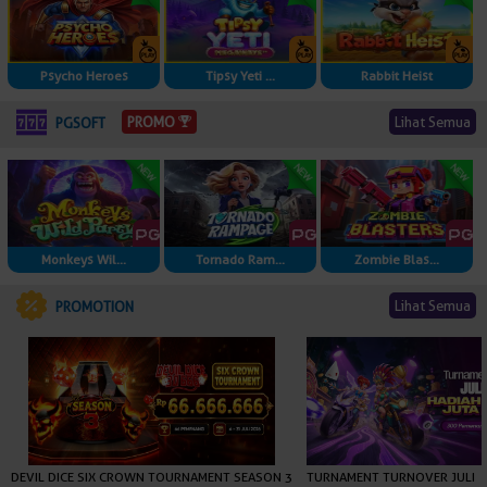
Psycho Heroes
Tipsy Yeti ...
Rabbit Heist
Lihat Semua
PROMO
PGSOFT
Monkeys Wil...
Tornado Ram...
Zombie Blas...
Lihat Semua
PROMOTION
DEVIL DICE SIX CROWN TOURNAMENT SEASON 3
TURNAMENT TURNOVER JULI