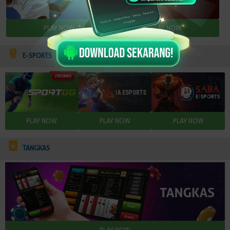
NEW
E-SPORTS
TANGKAS