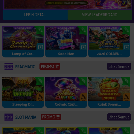
Lamp of Cor...
Soda Man
2026 GOLDEN...
Lihat Semua
PROMO
PRAGMATIC
Sleeping Dr...
Cosmic Clus...
Rujak Bonan...
Lihat Semua
PROMO
SLOT MANIA