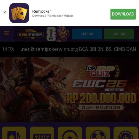
×
Remipoker
DOWNLOAD
Download Remipoker Mobile
HOME
kerwinn.net & remipokerwinn.org BCA BRI BNI BSI CIMB DAN
INFO:
POKER
SLOT GAME
IDN E-LOTTERY
NEW
NEW
SPORTBOOK
LIVE CASINO
IDNLIVE
NEW
TOGEL
ESPORTS
ARCADE
NEW
NEW
NEW
TEMBAK IKAN
IDNRAFFLE
IDNTRADE