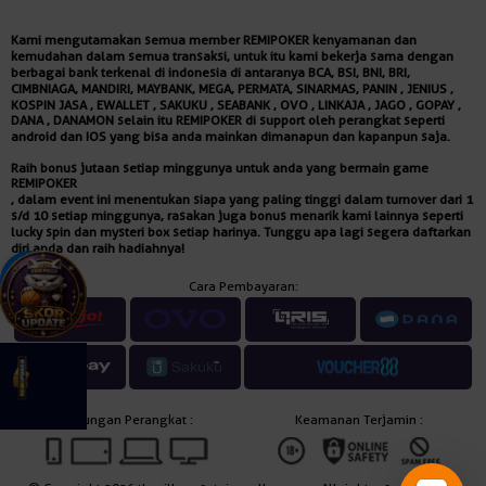
Kami mengutamakan semua member REMIPOKER kenyamanan dan
kemudahan dalam semua transaksi, untuk itu kami bekerja sama dengan
berbagai bank terkenal di indonesia di antaranya BCA, BSI, BNI, BRI,
CIMBNIAGA, MANDIRI, MAYBANK, MEGA, PERMATA, SINARMAS, PANIN , JENIUS ,
KOSPIN JASA , EWALLET , SAKUKU , SEABANK , OVO , LINKAJA , JAGO , GOPAY ,
DANA , DANAMON selain itu REMIPOKER di support oleh perangkat seperti
android dan IOS yang bisa anda mainkan dimanapun dan kapanpun saja.
Raih bonus jutaan setiap minggunya untuk anda yang bermain game
REMIPOKER
, dalam event ini menentukan siapa yang paling tinggi dalam turnover dari 1
s/d 10 setiap minggunya, rasakan juga bonus menarik kami lainnya seperti
lucky spin dan mysteri box setiap harinya. Tunggu apa lagi segera daftarkan
diri anda dan raih hadiahnya!
Cara Pembayaran:
Dukungan Perangkat :
Keamanan Terjamin :