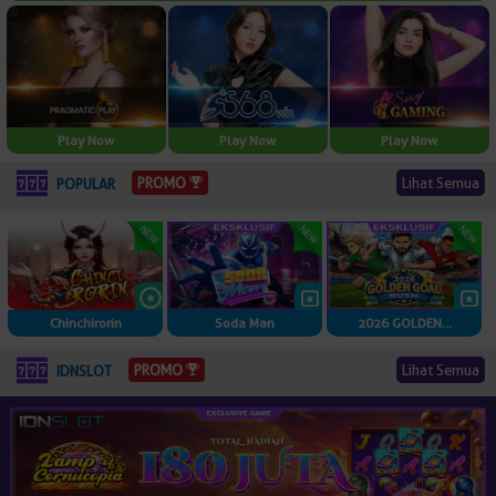
Play Now
Play Now
Play Now
Lihat Semua
PROMO
POPULAR
Chinchirorin
Soda Man
2026 GOLDEN...
Lihat Semua
PROMO
IDNSLOT