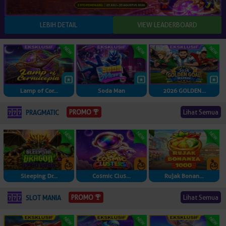
Lamp of Cor...
Soda Man
2026 GOLDEN...
Lihat Semua
PROMO
PRAGMATIC
Sleeping Dr...
Cosmic Clus...
Rujak Bonan...
Lihat Semua
PROMO
SLOT MANIA