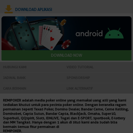
DOWNLOAD APLIKASI
HUBUNGI KAMI
VIDEO TUTORIAL
JADWAL BANK
SPONSORSHIP
CARA BERMAIN
LINK ALTERNATIF
REMIPOKER adalah media poker online yang memakai uang asli yang kami
sediakan khusus untuk para pecinta poker online. Dengan beraneka ragam
permainan seperti Texas Poker, Domino Dealer, Bandar Ceme, Ceme Keliling,
Dominobet, Capsa Susun, Bandar Capsa, Blackjack, Omaha, Super10,
Superbull, QQspirit, Slots, IDNLIVE, Togel dan E-SPORT, sportbook, E-lottery
dan MM Tangkas. Hanya dengan 1 akun di situs kami anda sudah bisa
bermain semua fitur permainan di
REMIPOKER.