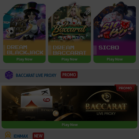
Play Now
Play Now
Play Now
PROMO
BACCARAT LIVE PROXY
Play Now
NEW
IDNMAX