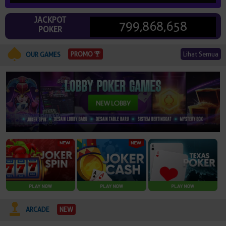
© Copyright 2026 thevillagesatpinevalley.com. All right reserved | 18+
JACKPOT
799,868,658
POKER
Lihat Semua
PROMO
OUR GAMES
NEW
ARCADE