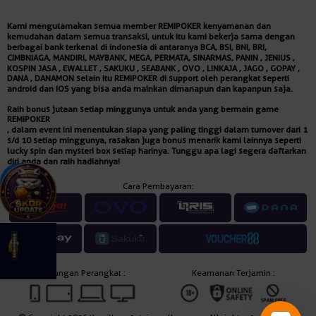
Kami mengutamakan semua member REMIPOKER kenyamanan dan
kemudahan dalam semua transaksi, untuk itu kami bekerja sama dengan
berbagai bank terkenal di indonesia di antaranya BCA, BSI, BNI, BRI,
CIMBNIAGA, MANDIRI, MAYBANK, MEGA, PERMATA, SINARMAS, PANIN , JENIUS ,
KOSPIN JASA , EWALLET , SAKUKU , SEABANK , OVO , LINKAJA , JAGO , GOPAY ,
DANA , DANAMON selain itu REMIPOKER di support oleh perangkat seperti
android dan IOS yang bisa anda mainkan dimanapun dan kapanpun saja.
Raih bonus jutaan setiap minggunya untuk anda yang bermain game
REMIPOKER
, dalam event ini menentukan siapa yang paling tinggi dalam turnover dari 1
s/d 10 setiap minggunya, rasakan juga bonus menarik kami lainnya seperti
lucky spin dan mysteri box setiap harinya. Tunggu apa lagi segera daftarkan
diri anda dan raih hadiahnya!
Cara Pembayaran:
Dukungan Perangkat :
Keamanan Terjamin :