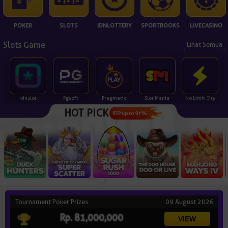
NEW
POKER
SLOTS
IDNLOTTERY
SPORTBOOKS
LIVECASINO
TANGKAS
RTP
Slots Game
Lihat Semua
DEPOSIT
WITHDRAW
Idnslot
Pgsoft
Pragmatic
Slot Mania
No Limit City
PROMOSI
HOT PICK
RTP up to 97%
DOWNLOAD APLIKASI
REFERRAL
JACKPOT
VIP MEMBER
Tournament Poker Prizes
09 August 2026
Rp. 81,000,000
HUBUNGI KAMI