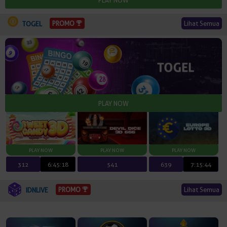
Lihat Semua
PROMO
TOGEL
312
6:45:17
541
639
7:15:43
Lihat Semua
PROMO
IDNLIVE