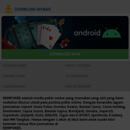
DOWNLOAD APLIKASI
HUBUNGI KAMI
VIDEO TUTORIAL
JADWAL BANK
SPONSORSHIP
CARA BERMAIN
LINK ALTERNATIF
REMIPOKER adalah media poker online yang memakai uang asli yang kami
sediakan khusus untuk para pecinta poker online. Dengan beraneka ragam
permainan seperti Texas Poker, Domino Dealer, Bandar Ceme, Ceme Keliling,
Dominobet, Capsa Susun, Bandar Capsa, Blackjack, Omaha, Super10,
Superbull, QQspirit, Slots, IDNLIVE, Togel dan E-SPORT, sportbook, E-lottery
dan MM Tangkas. Hanya dengan 1 akun di situs kami anda sudah bisa
bermain semua fitur permainan di
REMIPOKER.