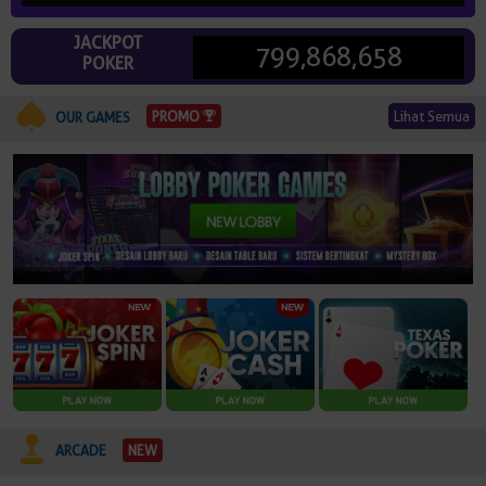
© Copyright 2026 thevillagesatpinevalley.com. All right reserved | 18+
JACKPOT
799,868,658
POKER
Lihat Semua
PROMO
OUR GAMES
NEW
ARCADE